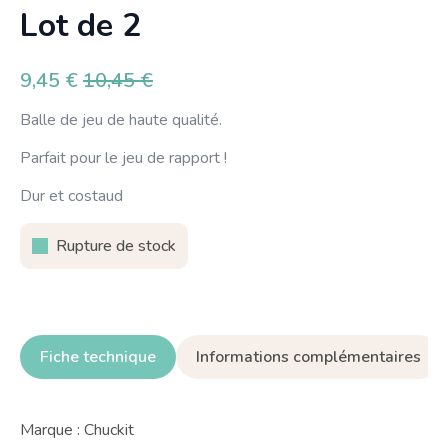
Lot de 2
9,45
€
10,45
€
Le
Le
prix
prix
Balle de jeu de haute qualité.
initial
actuel
Parfait pour le jeu de rapport !
était :
est :
10,45 €.
9,45 €.
Dur et costaud
Rupture de stock
Fiche technique
Informations complémentaires
Marque : Chuckit