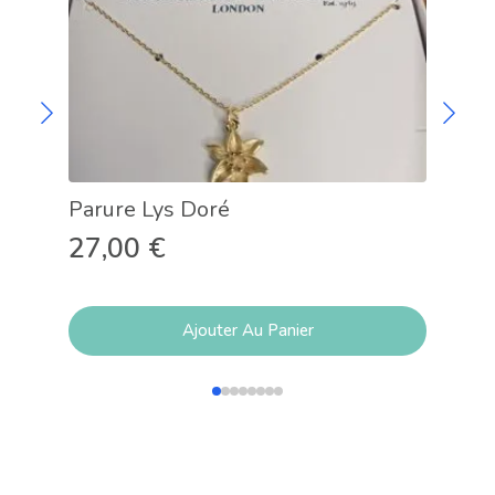
Parure Lys Doré
Col
27,00
€
15
Ajouter Au Panier