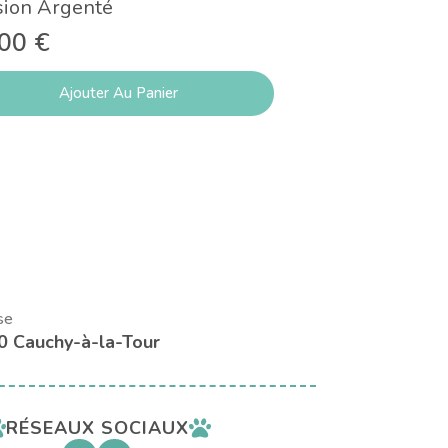
sion Argenté
14,50
€
,00
€
Ajouter Au Panier
Lire
se
0 Cauchy-à-la-Tour
RÉSEAUX SOCIAUX