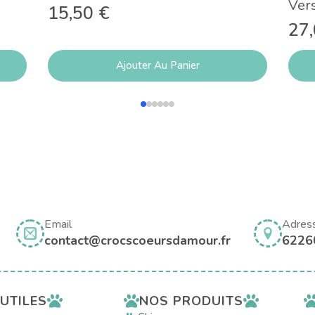
Ver
15,50
€
27
Ajouter Au Panier
Email
Adres
contact@crocscoeursdamour.fr
6226
NOS PRODUITS
 UTILES