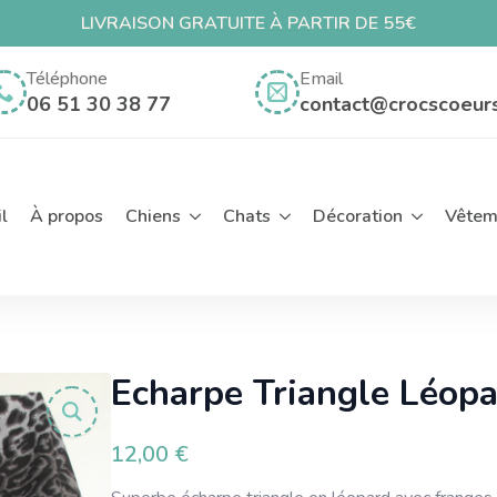
LIVRAISON GRATUITE À PARTIR DE 55€
ch
Téléphone
Email
06 51 30 38 77
contact@crocscoeur
l
À propos
Chiens
Chats
Décoration
Vêtem
Echarpe Triangle Léopa
12,00
€