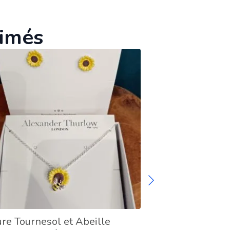
aimés
re Tournesol et Abeille
Broche Fleur de