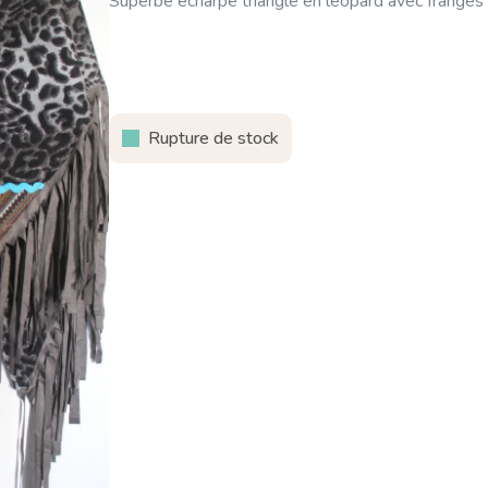
Superbe écharpe triangle en léopard avec franges 
Rupture de stock