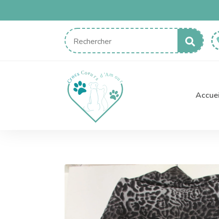
Sear
for:
Accuei