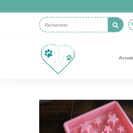
Sear
for:
Accuei