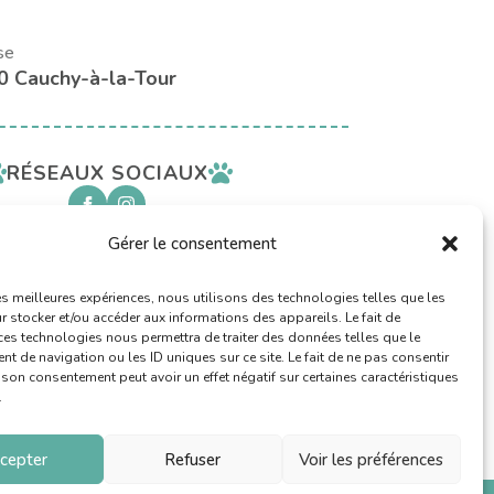
se
0 Cauchy-à-la-Tour
RÉSEAUX SOCIAUX
Gérer le consentement
AVEC LE SOUTIEN
les meilleures expériences, nous utilisons des technologies telles que les
 stocker et/ou accéder aux informations des appareils. Le fait de
ces technologies nous permettra de traiter des données telles que le
 de navigation ou les ID uniques sur ce site. Le fait de ne pas consentir
r son consentement peut avoir un effet négatif sur certaines caractéristiques
.
cepter
Refuser
Voir les préférences