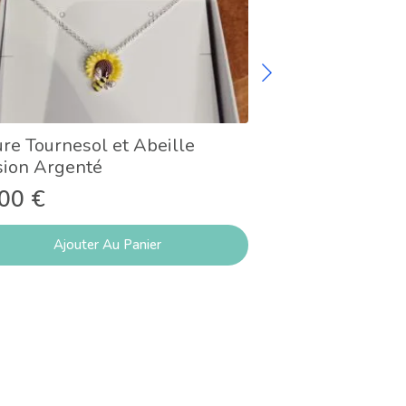
re Tournesol et Abeille
Broche Fleur de
sion Argenté
14,50
€
,00
€
Ajouter Au Panier
Lire