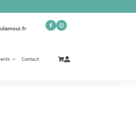
sdamour.fr
ents
Contact