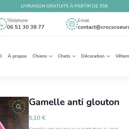
LIVRAISON GRATUITE À PARTIR DE 55€
ch
Téléphone
Email
06 51 30 38 77
contact@crocscoeur
l
À propos
Chiens
Chats
Décoration
Vêtem
Gamelle anti glouton
5,10
€