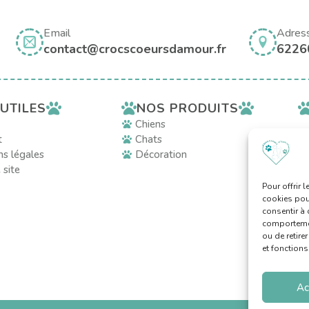
Email
Adres
contact@crocscoeursdamour.fr
6226
NOS PRODUITS
 UTILES
Chiens
t
Chats
s légales
Décoration
 site
Pour offrir 
cookies pour
consentir à 
comportement
ou de retire
et fonctions
Ac