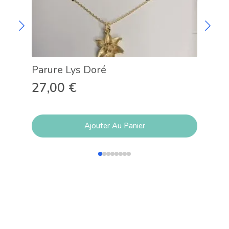
Parure Lys Doré
Col
27,00
€
15
Ajouter Au Panier