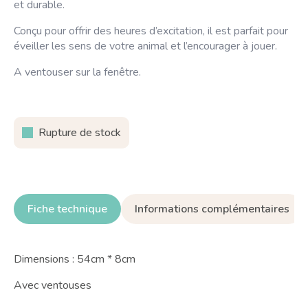
initial
actuel
et durable.
était :
est :
Conçu pour offrir des heures d’excitation, il est parfait pour
10,00 €.
9,00 €.
éveiller les sens de votre animal et l’encourager à jouer.
A ventouser sur la fenêtre.
Rupture de stock
Fiche technique
Informations complémentaires
Dimensions : 54cm * 8cm
Avec ventouses