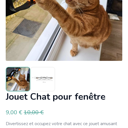
Jouet Chat pour fenêtre
9,00
€
10,00
€
Le
Le
prix
prix
Divertissez et occupez votre chat avec ce jouet amusant