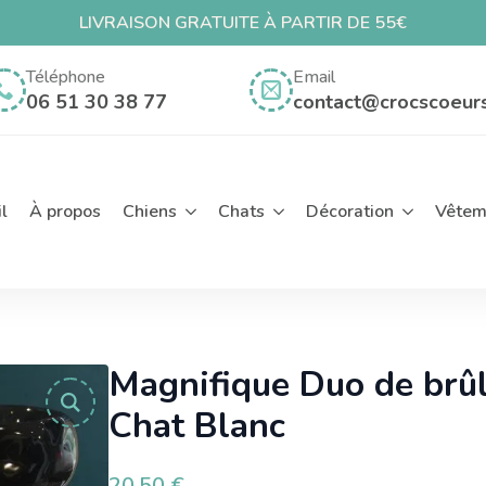
LIVRAISON GRATUITE À PARTIR DE 55€
ch
Téléphone
Email
06 51 30 38 77
contact@crocscoeur
l
À propos
Chiens
Chats
Décoration
Vêtem
Magnifique Duo de brûl
Chat Blanc
20,50
€