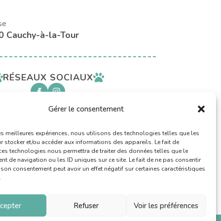
se
0 Cauchy-à-la-Tour
RÉSEAUX SOCIAUX
Gérer le consentement
AVEC LE SOUTIEN
les meilleures expériences, nous utilisons des technologies telles que les
 stocker et/ou accéder aux informations des appareils. Le fait de
ces technologies nous permettra de traiter des données telles que le
 de navigation ou les ID uniques sur ce site. Le fait de ne pas consentir
r son consentement peut avoir un effet négatif sur certaines caractéristiques
.
cepter
Refuser
Voir les préférences