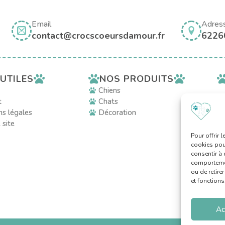
Email
Adres
contact@crocscoeursdamour.fr
6226
NOS PRODUITS
 UTILES
Chiens
t
Chats
s légales
Décoration
 site
Pour offrir 
cookies pour
consentir à 
comportement
ou de retire
et fonctions
Ac