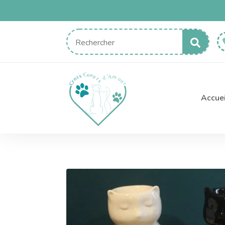
Sear
for:
Accuei