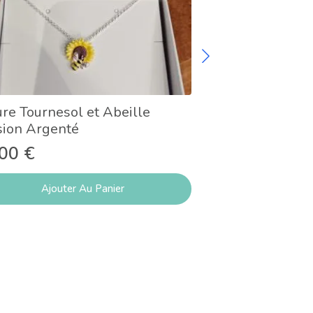
re Tournesol et Abeille
Broche Fleur de
sion Argenté
14,50
€
,00
€
Ajouter Au Panier
Lire