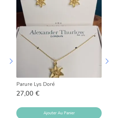
Parure Lys Doré
Col
27,00
€
15
Ajouter Au Panier