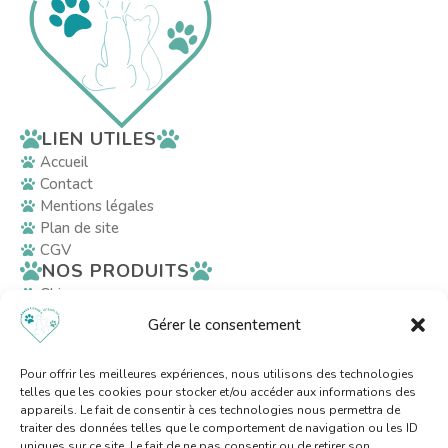
LIEN UTILES
Accueil
Contact
Mentions légales
Plan de site
CGV
NOS PRODUITS
Chiens
Chats
Gérer le consentement
Décoration
RÉSEAUX SOCIAUX
Pour offrir les meilleures expériences, nous utilisons des technologies
telles que les cookies pour stocker et/ou accéder aux informations des
appareils. Le fait de consentir à ces technologies nous permettra de
AVEC LE SOUTIEN
traiter des données telles que le comportement de navigation ou les ID
uniques sur ce site. Le fait de ne pas consentir ou de retirer son