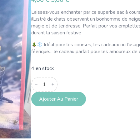
Le
Le
prix
prix
Laissez-vous enchanter par ce superbe sac à cour
initial
actuel
illustré de chats observant un bonhomme de neige
était :
est :
magie et de tendresse. Parfait pour vos emplette
5,00 €.
4,00 €.
durant la saison festive
Idéal pour les courses, les cadeaux ou l’usag
féerique… le cadeau parfait pour les amoureux de c
4 en stock
quantité
de
Sac
de
courses
Ajouter Au Panier
Chats
avec
Bonhomme
de
Neige
Lisa
Parker