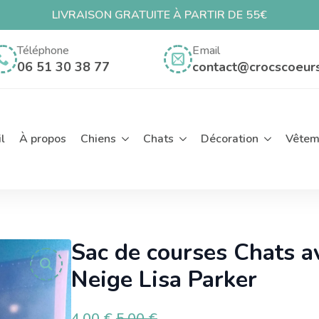
LIVRAISON GRATUITE À PARTIR DE 55€
ch
Téléphone
Email
06 51 30 38 77
contact@crocscoeur
l
À propos
Chiens
Chats
Décoration
Vêtem
Sac de courses Chats 
Neige Lisa Parker
4,00
€
5,00
€