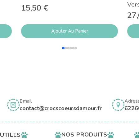
Ver
15,50
€
27
Ajouter Au Panier
Email
Adres
contact@crocscoeursdamour.fr
6226
NOS PRODUITS
 UTILES