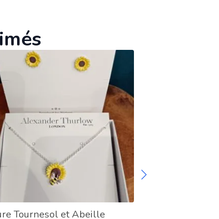
aimés
re Tournesol et Abeille
Broche Fleur de