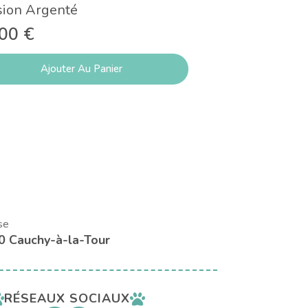
sion Argenté
14,50
€
,00
€
Ajouter Au Panier
Lire
se
0 Cauchy-à-la-Tour
RÉSEAUX SOCIAUX