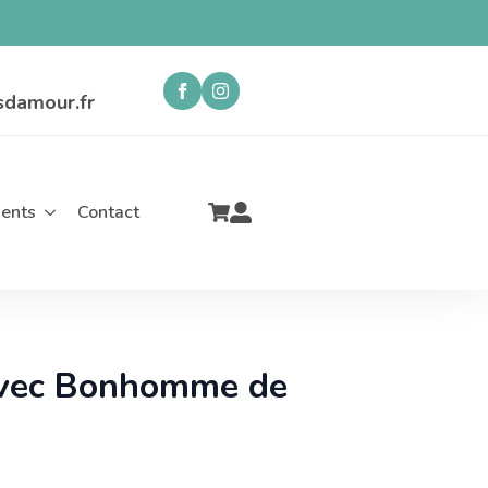
sdamour.fr
ents
Contact
avec Bonhomme de