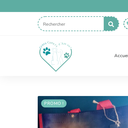
Sear
for:
Accuei
PROMO !