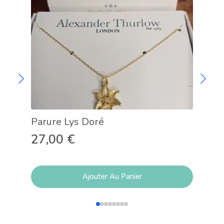
Parure Lys Doré
Col
27,00
€
15
Ajouter Au Panier