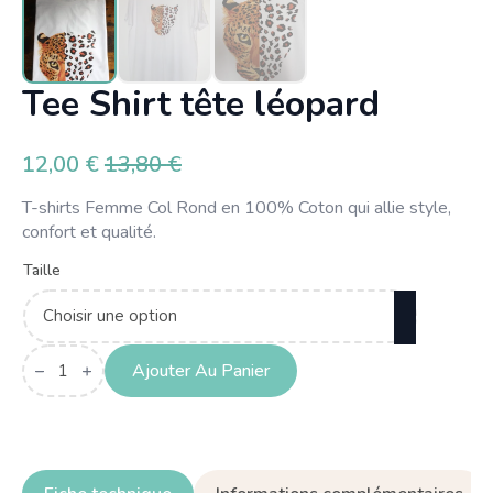
Tee Shirt tête léopard
12,00
€
13,80
€
Le
Le
prix
prix
T-shirts Femme Col Rond en 100% Coton qui allie style,
initial
actuel
confort et qualité.
était :
est :
Taille
13,80 €.
12,00 €.
quantité
de
Ajouter Au Panier
Tee
Shirt
tête
léopard